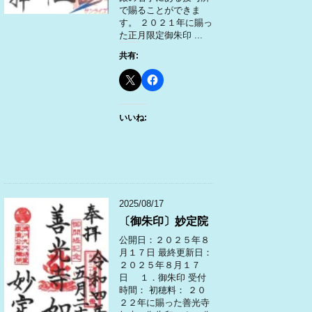
で賜ることができま
す。 ２０２１年に賜っ
た正月限定御朱印 ...
共有:
いいね:
2025/08/17
〔御朱印〕妙定院
公開日：２０２５年８
月１７日 最終更新日：
２０２５年８月１７
日 １．御朱印 受付
時間： 初穂料： ２０
２２年に賜った善光寺