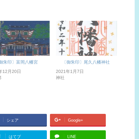
御朱印〕富岡八幡宮
〔御朱印〕尾久八幡神社
0年12月20日
2021年1月7日
都
神社
シェア
Google+
!
はてブ
LINE