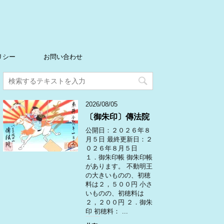
リシー
お問い合わせ
2026/08/05
〔御朱印〕傳法院
公開日：２０２６年８
月５日 最終更新日：２
０２６年８月５日
１．御朱印帳 御朱印帳
があります。 不動明王
の大きいものの、初穂
料は２，５００円 小さ
いものの、初穂料は
２，２００円 ２．御朱
印 初穂料： ...