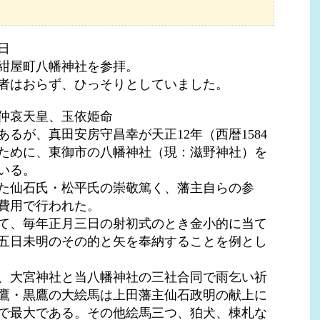
日
紺屋町八幡神社を参拝。
者はおらず、ひっそりとしていました。
仲哀天皇、玉依姫命
るが、真田安房守昌幸が天正12年（西暦1584
ために、東御市の八幡神社（現：滋野神社）を
いる。
た仙石氏・松平氏の崇敬篤く、藩主自らの参
費用で行われた。
て、毎年正月三日の射初式のとき金小的に当て
五日未明のその的と矢を奉納することを例とし
、大宮神社と当八幡神社の三社合同で雨乞い祈
鷹・黒鷹の大絵馬は上田藩主仙石政明の献上に
で最大である。その他絵馬三つ、狛犬、棟札な