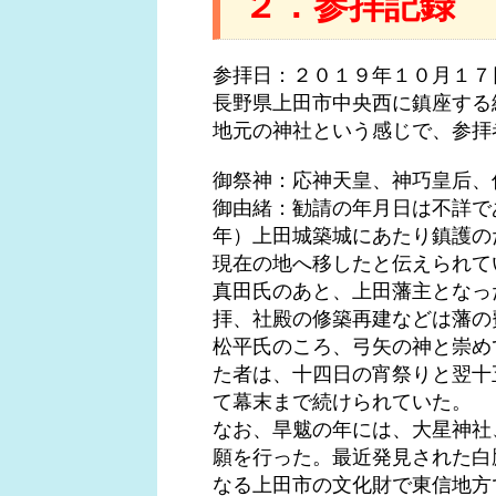
２．参拝記録
参拝日：２０１９年１０月１７
長野県上田市中央西に鎮座する
地元の神社という感じで、参拝
御祭神：応神天皇、神巧皇后、
御由緒：勧請の年月日は不詳であ
年）上田城築城にあたり鎮護の
現在の地へ移したと伝えられて
真田氏のあと、上田藩主となっ
拝、社殿の修築再建などは藩の
松平氏のころ、弓矢の神と崇め
た者は、十四日の宵祭りと翌十
て幕末まで続けられていた。
なお、旱魃の年には、大星神社
願を行った。最近発見された白
なる上田市の文化財で東信地方