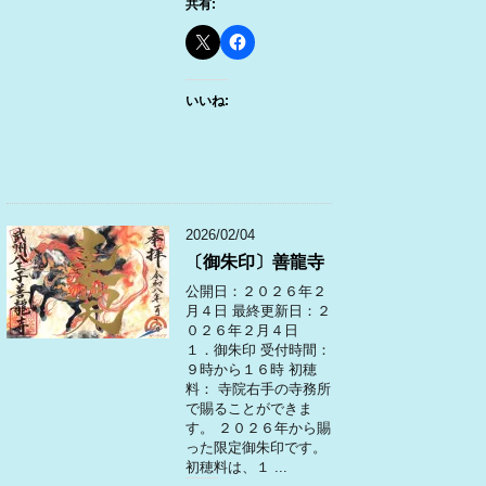
共有:
いいね:
2026/02/04
〔御朱印〕善龍寺
公開日：２０２６年２
月４日 最終更新日：２
０２６年２月４日
１．御朱印 受付時間：
９時から１６時 初穂
料： 寺院右手の寺務所
で賜ることができま
す。 ２０２６年から賜
った限定御朱印です。
初穂料は、１ ...