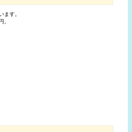
います。
円。