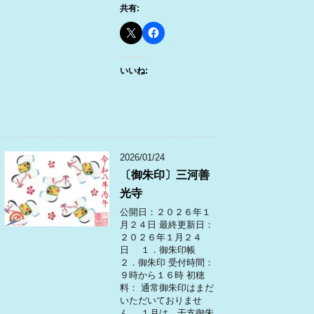
共有:
いいね:
2026/01/24
〔御朱印〕三河善
光寺
公開日：２０２６年１
月２４日 最終更新日：
２０２６年１月２４
日 １．御朱印帳
２．御朱印 受付時間：
９時から１６時 初穂
料： 通常御朱印はまだ
いただいておりませ
ん。 １月は、干支御朱