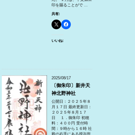
印を賜ることがで ...
共有:
いいね:
2025/08/17
〔御朱印〕新井天
神北野神社
公開日：２０２５年８
月１７日 最終更新日：
２０２５年８月１７
日 １．御朱印 初穂
料：４００円 受付時
間：９時から１６時 社
殿の右手にある授与所