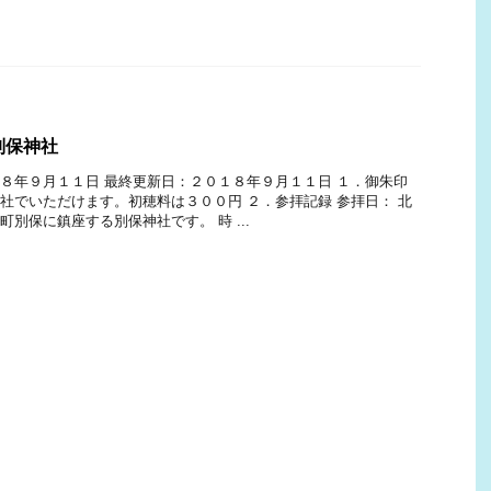
別保神社
８年９月１１日 最終更新日：２０１８年９月１１日 １．御朱印
社でいただけます。初穂料は３００円 ２．参拝記録 参拝日： 北
町別保に鎮座する別保神社です。 時 ...