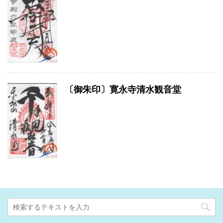
〔御朱印〕寛永寺清水観音堂