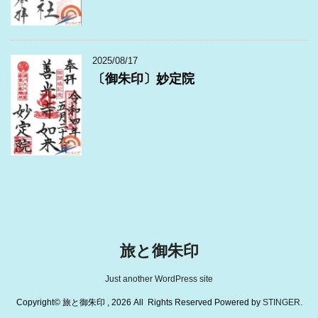
2025/08/17
〔御朱印〕妙定院
旅と御朱印
Just another WordPress site
Copyright© 旅と御朱印 , 2026 All Rights Reserved Powered by
STINGER
.