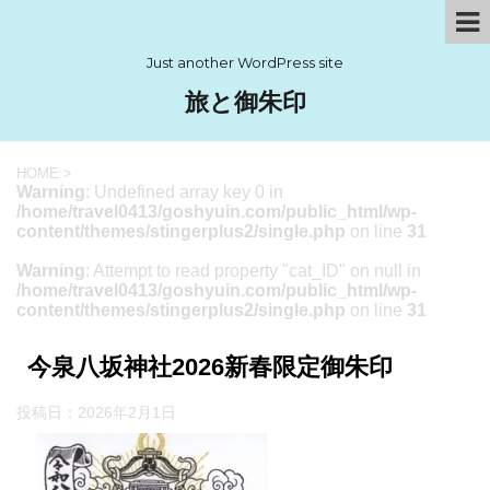
Just another WordPress site
旅と御朱印
HOME
>
Warning
: Undefined array key 0 in
/home/travel0413/goshyuin.com/public_html/wp-
content/themes/stingerplus2/single.php
on line
31
Warning
: Attempt to read property "cat_ID" on null in
/home/travel0413/goshyuin.com/public_html/wp-
content/themes/stingerplus2/single.php
on line
31
今泉八坂神社2026新春限定御朱印
投稿日：
2026年2月1日