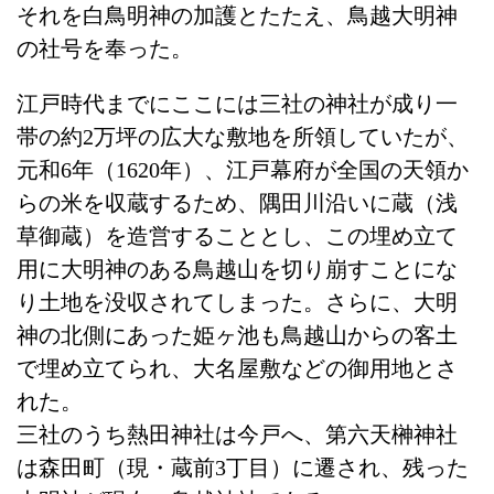
それを白鳥明神の加護とたたえ、鳥越大明神
の社号を奉った。
江戸時代までにここには三社の神社が成り一
帯の約2万坪の広大な敷地を所領していたが、
元和6年（1620年）、江戸幕府が全国の天領か
らの米を収蔵するため、隅田川沿いに蔵（浅
草御蔵）を造営することとし、この埋め立て
用に大明神のある鳥越山を切り崩すことにな
り土地を没収されてしまった。さらに、大明
神の北側にあった姫ヶ池も鳥越山からの客土
で埋め立てられ、大名屋敷などの御用地とさ
れた。
三社のうち熱田神社は今戸へ、第六天榊神社
は森田町（現・蔵前3丁目）に遷され、残った