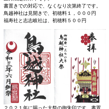
書置きでの対応で、なくなり次第終了です。
鳥越神社は見開きで、初穂料１，０００円
福寿社と志志岐社は、初穂料５００円
２０２１年に賜った大祭の御朱印です。書置