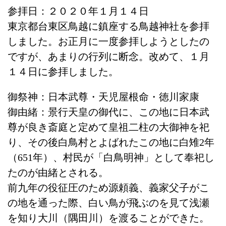
参拝日：２０２０年１月１４日
東京都台東区鳥越に鎮座する鳥越神社を参拝
しました。お正月に一度参拝しようとしたの
ですが、あまりの行列に断念。改めて、１月
１４日に参拝しました。
御祭神：日本武尊・天児屋根命・徳川家康
御由緒：景行天皇の御代に、この地に日本武
尊が良き斎庭と定めて皇祖二柱の大御神を祀
り、その後白鳥村とよばれたこの地に白雉2年
（651年）、村民が「白鳥明神」として奉祀し
たのが由緒とされる。
前九年の役征圧のため源頼義、義家父子がこ
の地を通った際、白い鳥が飛ぶのを見て浅瀬
を知り大川（隅田川）を渡ることができた。