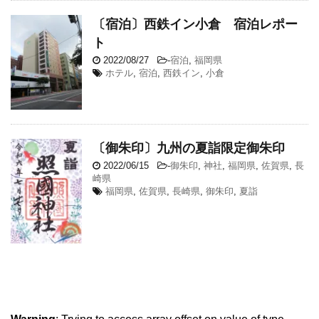
〔宿泊〕西鉄イン小倉 宿泊レポー
ト
2022/08/27
-
宿泊
,
福岡県
ホテル
,
宿泊
,
西鉄イン
,
小倉
〔御朱印〕九州の夏詣限定御朱印
2022/06/15
-
御朱印
,
神社
,
福岡県
,
佐賀県
,
長
崎県
福岡県
,
佐賀県
,
長崎県
,
御朱印
,
夏詣