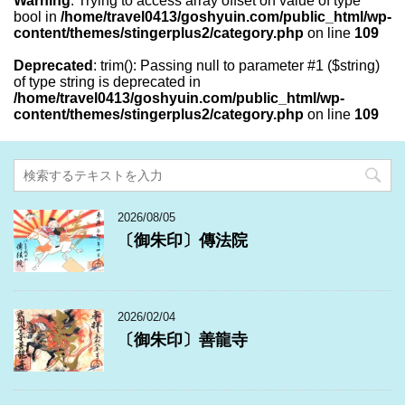
Warning
: Trying to access array offset on value of type
bool in
/home/travel0413/goshyuin.com/public_html/wp-
content/themes/stingerplus2/category.php
on line
109
Deprecated
: trim(): Passing null to parameter #1 ($string)
of type string is deprecated in
/home/travel0413/goshyuin.com/public_html/wp-
content/themes/stingerplus2/category.php
on line
109
2026/08/05
〔御朱印〕傳法院
2026/02/04
〔御朱印〕善龍寺