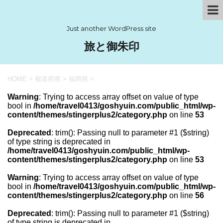
Just another WordPress site
旅と御朱印
HOME
>
都道府県
>
福岡県
>
Warning
: Trying to access array offset on value of type
bool in
/home/travel0413/goshyuin.com/public_html/wp-
content/themes/stingerplus2/category.php
on line
53
Deprecated
: trim(): Passing null to parameter #1 ($string)
of type string is deprecated in
/home/travel0413/goshyuin.com/public_html/wp-
content/themes/stingerplus2/category.php
on line
53
Warning
: Trying to access array offset on value of type
bool in
/home/travel0413/goshyuin.com/public_html/wp-
content/themes/stingerplus2/category.php
on line
56
Deprecated
: trim(): Passing null to parameter #1 ($string)
of type string is deprecated in