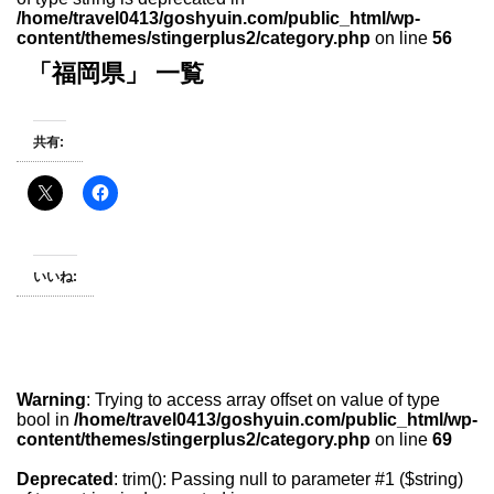
/home/travel0413/goshyuin.com/public_html/wp-
content/themes/stingerplus2/category.php
on line
56
「福岡県」 一覧
共有:
いいね:
Warning
: Trying to access array offset on value of type
bool in
/home/travel0413/goshyuin.com/public_html/wp-
content/themes/stingerplus2/category.php
on line
69
Deprecated
: trim(): Passing null to parameter #1 ($string)