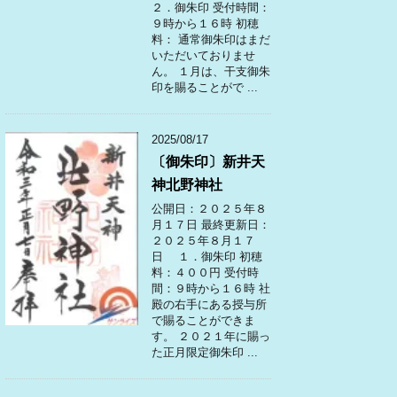
２．御朱印 受付時間：
９時から１６時 初穂
料： 通常御朱印はまだ
いただいておりませ
ん。 １月は、干支御朱
印を賜ることがで ...
2025/08/17
〔御朱印〕新井天
神北野神社
公開日：２０２５年８
月１７日 最終更新日：
２０２５年８月１７
日 １．御朱印 初穂
料：４００円 受付時
間：９時から１６時 社
殿の右手にある授与所
で賜ることができま
す。 ２０２１年に賜っ
た正月限定御朱印 ...