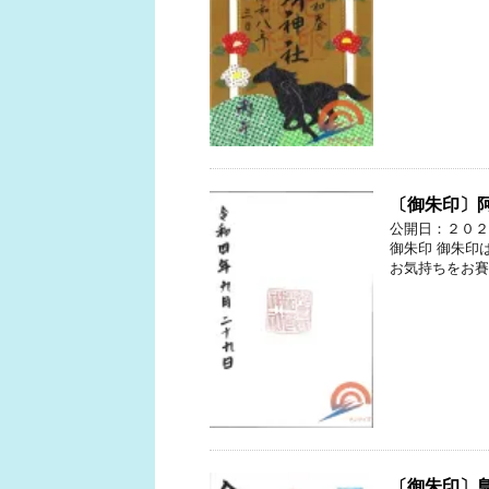
〔御朱印〕
公開日：２０２
御朱印 御朱印
お気持ちをお賽
〔御朱印〕