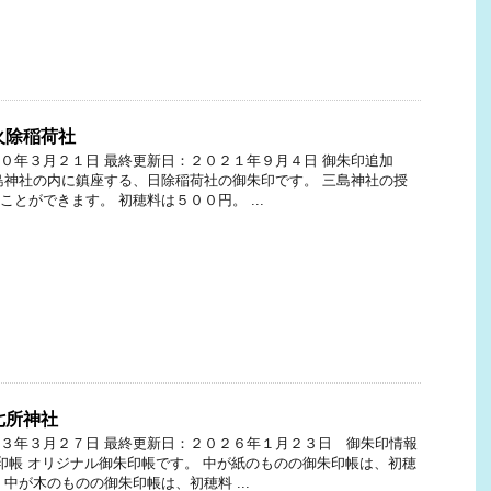
火除稲荷社
０年３月２１日 最終更新日：２０２１年９月４日 御朱印追加
島神社の内に鎮座する、日除稲荷社の御朱印です。 三島神社の授
ことができます。 初穂料は５００円。 ...
七所神社
３年３月２７日 最終更新日：２０２６年１月２３日 御朱印情報
印帳 オリジナル御朱印帳です。 中が紙のものの御朱印帳は、初穂
 中が木のものの御朱印帳は、初穂料 ...