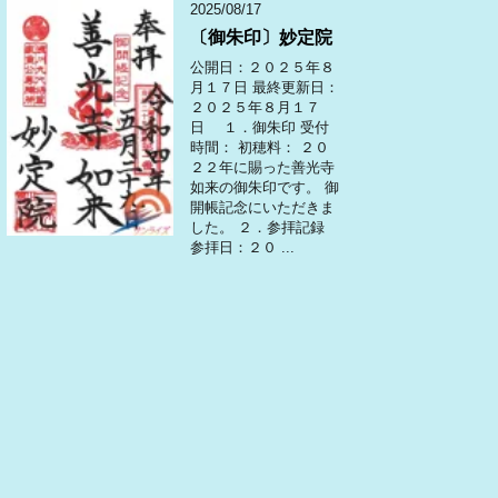
2025/08/17
〔御朱印〕妙定院
公開日：２０２５年８
月１７日 最終更新日：
２０２５年８月１７
日 １．御朱印 受付
時間： 初穂料： ２０
２２年に賜った善光寺
如来の御朱印です。 御
開帳記念にいただきま
した。 ２．参拝記録
参拝日：２０ ...