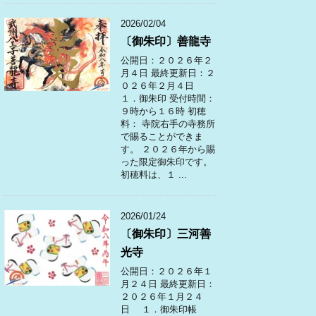
2026/02/04
〔御朱印〕善龍寺
公開日：２０２６年２
月４日 最終更新日：２
０２６年２月４日
１．御朱印 受付時間：
９時から１６時 初穂
料： 寺院右手の寺務所
で賜ることができま
す。 ２０２６年から賜
った限定御朱印です。
初穂料は、１ ...
2026/01/24
〔御朱印〕三河善
光寺
公開日：２０２６年１
月２４日 最終更新日：
２０２６年１月２４
日 １．御朱印帳