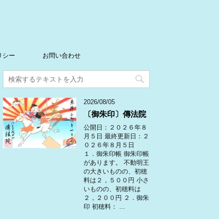
リシー
お問い合わせ
2026/08/05
〔御朱印〕傳法院
公開日：２０２６年８
月５日 最終更新日：２
０２６年８月５日
１．御朱印帳 御朱印帳
があります。 不動明王
の大きいものの、初穂
料は２，５００円 小さ
いものの、初穂料は
２，２００円 ２．御朱
印 初穂料： ...