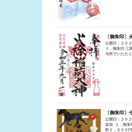
〔御朱印〕
公開日：２０２
１．御朱印 三
与所でいただく
〔御朱印〕
公開日：２０２
追加 １．御朱
料２，５００円