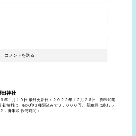
櫻田神社
９年１月１０日 最終更新日：２０２２年１２月２６日 御朱印追
帳 初穂料は、御朱印３種類込みで３，０００円。 新絵柄は終わっ
．御朱印 授与時間： ...