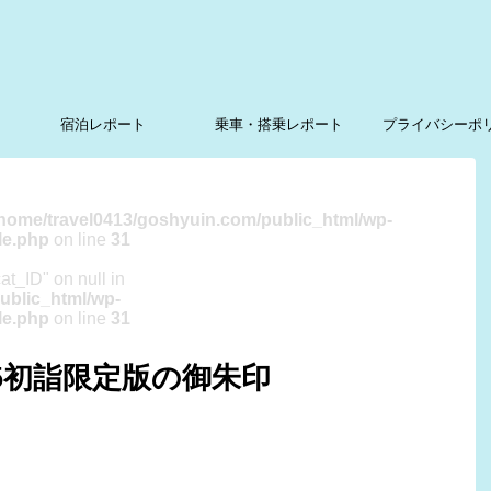
宿泊レポート
乗車・搭乗レポート
プライバシーポ
/home/travel0413/goshyuin.com/public_html/wp-
le.php
on line
31
cat_ID" on null in
ublic_html/wp-
le.php
on line
31
25初詣限定版の御朱印