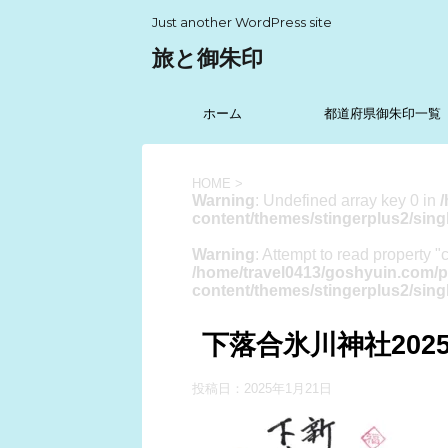
Just another WordPress site
旅と御朱印
ホーム
都道府県御朱印一覧
HOME
>
Warning
: Undefined array key 0 in
content/themes/stingerplus2/sing
Warning
: Attempt to read property "
/home/travel0413/goshyuin.com/p
content/themes/stingerplus2/sing
下落合氷川神社20
投稿日：
2025年1月21日