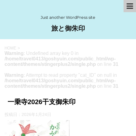
Just another WordPress site
旅と御朱印
HOME
>
Warning
: Undefined array key 0 in
/home/travel0413/goshyuin.com/public_html/wp-
content/themes/stingerplus2/single.php
on line
31
Warning
: Attempt to read property "cat_ID" on null in
/home/travel0413/goshyuin.com/public_html/wp-
content/themes/stingerplus2/single.php
on line
31
一乗寺2026干支御朱印
投稿日：
2026年1月24日