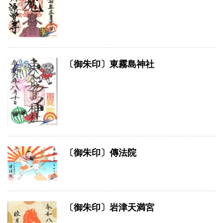
〔御朱印〕東霧島神社
〔御朱印〕傳法院
〔御朱印〕岩津天満宮