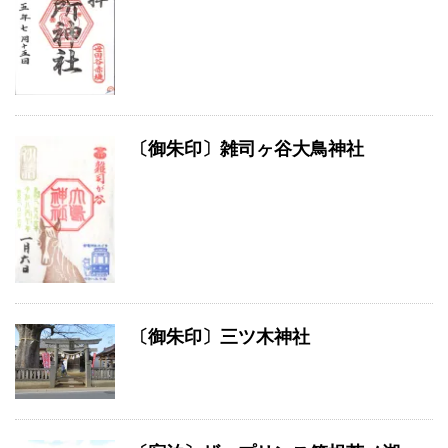
〔御朱印〕雑司ヶ谷大鳥神社
〔御朱印〕三ツ木神社