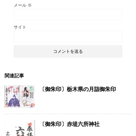
メール
※
サイト
関連記事
〔御朱印〕栃木県の月詣御朱印
〔御朱印〕赤堤六所神社