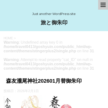
Just another WordPress site
旅と御朱印
HOME
>
Warning
: Undefined array key 0 in
/home/travel0413/goshyuin.com/public_html/wp-
content/themes/stingerplus2/single.php
on line
31
Warning
: Attempt to read property "cat_ID" on null in
/home/travel0413/goshyuin.com/public_html/wp-
content/themes/stingerplus2/single.php
on line
31
森友瀧尾神社202601月替御朱印
投稿日：
2026年2月1日