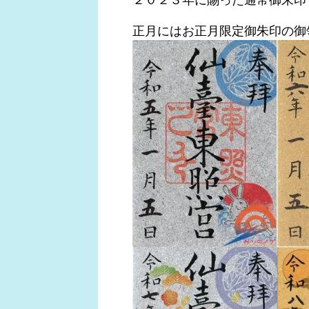
２０２３年に賜った通常御朱印
正月にはお正月限定御朱印の御