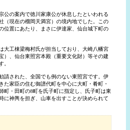
宗公の案内で徳川家康公が休息したといわれる
社（現在の榴岡天満宮）の境内地でした。この
の位置にあたり、まさに伊達家、仙台城下町の
は大工棟梁梅村氏が担当しており、大崎八幡宮
宝）、仙台東照宮本殿（重要文化財）等その建
す。
勧請された、全国でも例のない東照宮です。伊
きた家臣の住む御譜代町を中心に大町・肴町・
師町・田町の8町を氏子町に指定し、氏子町は東
時に神輿を担ぎ、山車を出すことが決められて