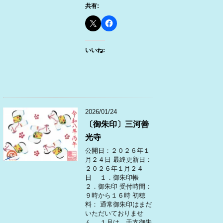
共有:
いいね:
2026/01/24
〔御朱印〕三河善
光寺
公開日：２０２６年１
月２４日 最終更新日：
２０２６年１月２４
日 １．御朱印帳
２．御朱印 受付時間：
９時から１６時 初穂
料： 通常御朱印はまだ
いただいておりませ
ん。 １月は、干支御朱