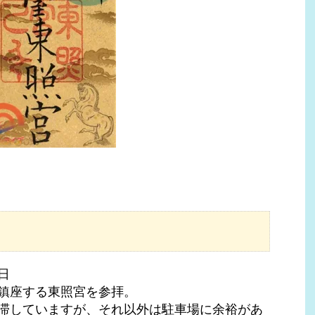
日
鎮座する東照宮を参拝。
滞していますが、それ以外は駐車場に余裕があ