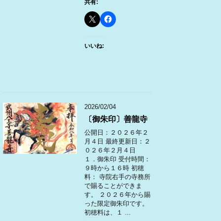
共有:
いいね:
2026/02/04
〔御朱印〕善龍寺
公開日：２０２６年２
月４日 最終更新日：２
０２６年２月４日
１．御朱印 受付時間：
９時から１６時 初穂
料： 寺院右手の寺務所
で賜ることができま
す。 ２０２６年から賜
った限定御朱印です。
初穂料は、１ ...