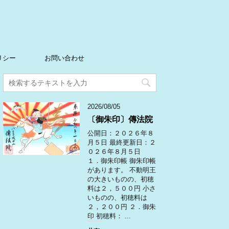
リシー
お問い合わせ
2026/08/05
〔御朱印〕傳法院
公開日：２０２６年８
月５日 最終更新日：２
０２６年８月５日
１．御朱印帳 御朱印帳
があります。 不動明王
の大きいものの、初穂
料は２，５００円 小さ
いものの、初穂料は
２，２００円 ２．御朱
印 初穂料： ...