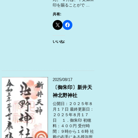
印を賜ることがで ...
共有:
いいね:
2025/08/17
〔御朱印〕新井天
神北野神社
公開日：２０２５年８
月１７日 最終更新日：
２０２５年８月１７
日 １．御朱印 初穂
料：４００円 受付時
間：９時から１６時 社
殿の右手にある授与所