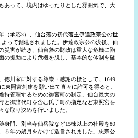
もあって、境内はゆったりとした雰囲気で、大
4年（承応3）、仙台藩の初代藩主伊達政宗公の世
によって創建されました。伊達政宗公の没後、仙
の災害が続き、仙台藩の財政は重大な危機に陥
面の援助により危機を脱し、基本的な体制を確
徳川家に対する尊崇・感謝の標として、1649
光公に東照宮創建を願い出て直々に許可を得ると、
維持管理するための御宮町の制定、仙台最大の
行と御譜代町を含む氏子町の指定など東照宮を
々な取り決めを行いました。
身門、別当寺仙岳院など15棟以上の社殿を80
、５年の歳月をかけて造営されました。忠宗公