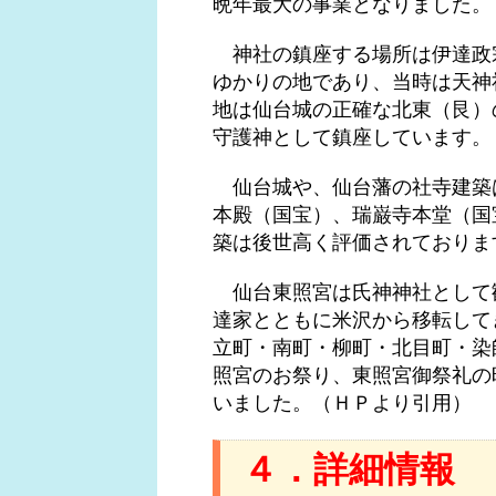
晩年最大の事業となりました。
神社の鎮座する場所は伊達政
ゆかりの地であり、当時は天神
地は仙台城の正確な北東（艮）
守護神として鎮座しています。
仙台城や、仙台藩の社寺建築
本殿（国宝）、瑞巌寺本堂（国
築は後世高く評価されておりま
仙台東照宮は氏神神社として
達家とともに米沢から移転して
立町・南町・柳町・北目町・染
照宮のお祭り、東照宮御祭礼の
いました。（ＨＰより引用）
４．詳細情報