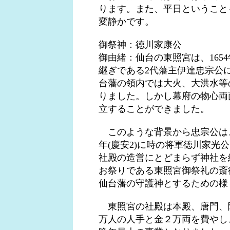
ります。また、平日ということ
変静かです。
御祭神：徳川家康公
御由緒：仙台の東照宮は、165
継ぎである2代藩主伊達忠宗公
台藩の領内では大火、大洪水等
りました。しかし幕府の物心両
立することができました。
このような背景から忠宗公は、
年(慶安2)に時の将軍徳川家
社殿の造営にとどまらず神社を
お祭りである東照宮御祭礼の斎
仙台藩の守護神とするための様
東照宮の社殿は本殿、唐門、随
万人の人手と金２万両を費やし