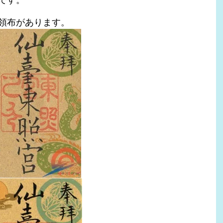
です。
領布があります。