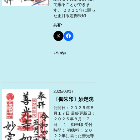
で賜ることができま
す。 ２０２１年に賜っ
た正月限定御朱印 ...
共有:
いいね:
2025/08/17
〔御朱印〕妙定院
公開日：２０２５年８
月１７日 最終更新日：
２０２５年８月１７
日 １．御朱印 受付
時間： 初穂料： ２０
２２年に賜った善光寺