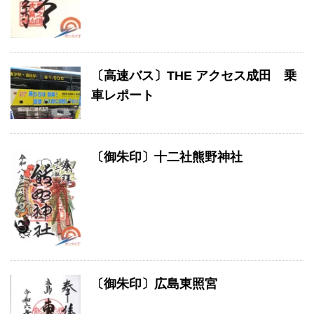
〔高速バス〕THE アクセス成田 乗
車レポート
〔御朱印〕十二社熊野神社
〔御朱印〕広島東照宮