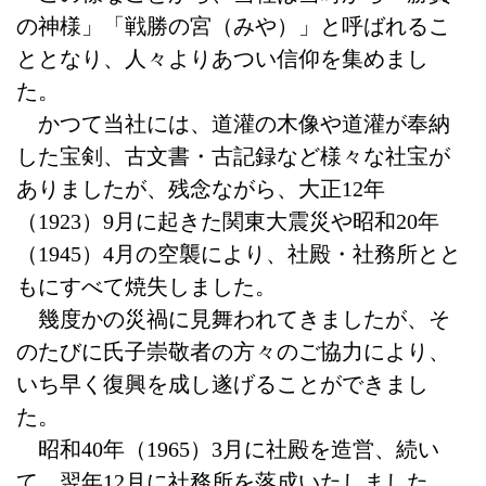
の神様」「戦勝の宮（みや）」と呼ばれるこ
ととなり、人々よりあつい信仰を集めまし
た。
かつて当社には、道灌の木像や道灌が奉納
した宝剣、古文書・古記録など様々な社宝が
ありましたが、残念ながら、大正12年
（1923）9月に起きた関東大震災や昭和20年
（1945）4月の空襲により、社殿・社務所とと
もにすべて焼失しました。
幾度かの災禍に見舞われてきましたが、そ
のたびに氏子崇敬者の方々のご協力により、
いち早く復興を成し遂げることができまし
た。
昭和40年（1965）3月に社殿を造営、続い
て、翌年12月に社務所を落成いたしました。