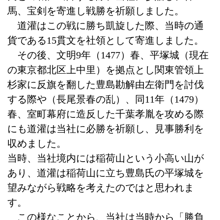
馬、宝剣を寄進し戦勝を祈願しました。
道灌はこの戦に勝ち凱旋した際、当時の通
貨である15貫文を社領として寄進しました。
その後、文明9年（1477）春、平塚城（現在
の東京都北区上中里）を拠点とし関東管領上
杉家に反旗を翻した豊島勘解由左衛門を討伐
する際や（長尾景春の乱）、同11年（1479）
春、室町幕府に造反した千葉孝胤を攻める際
にも道灌は当社に必勝を祈願し、見事勝利を
収めました。
当時、当社境内には稲荷山という小高い山が
あり、道灌は稲荷山に立ち豊島氏の平塚城を
望みながら戦略を考えたのではと思われま
す。
この様なことから、当社は当時から「勝負