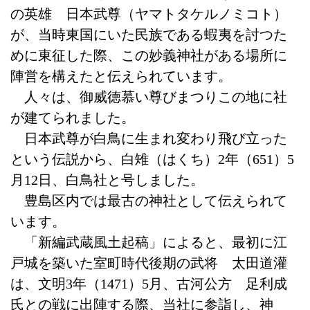
の英雄 日本武尊（ヤマトタケルノミコト）
が、当時東国にいた民族である蝦夷を討つた
めに東征した際、この妙義神社がある場所に
陣営を構えたと伝えられています。
人々は、御威徳慕い尊びまつりこの地に社
が建てられました。
日本武尊が白鳥に生まれ変わり飛び立った
という伝説から、白雉（はくち）2年（651）5
月12日、白鳥社と号しました。
豊島区内では最古の神社として伝えられて
います。
「新編武蔵風土起稿」によると、最初に江
戸城を築いた室町時代後期の武将 太田道灌
は、文明3年（1471）5月、古河公方 足利成
氏との戦に出陣する際、当社に参詣し、神