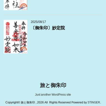
2025/08/17
〔御朱印〕妙定院
旅と御朱印
Just another WordPress site
Copyright© 旅と御朱印 , 2026 All Rights Reserved Powered by
STINGER
.