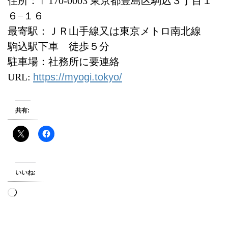
住所：〒170-0003 東京都豊島区駒込３丁目１
６−１６
最寄駅：ＪＲ山手線又は東京メトロ南北線
駒込駅下車 徒歩５分
駐車場：社務所に要連絡
URL:
https://myogi.tokyo/
共有:
いいね:
読
み
込
み