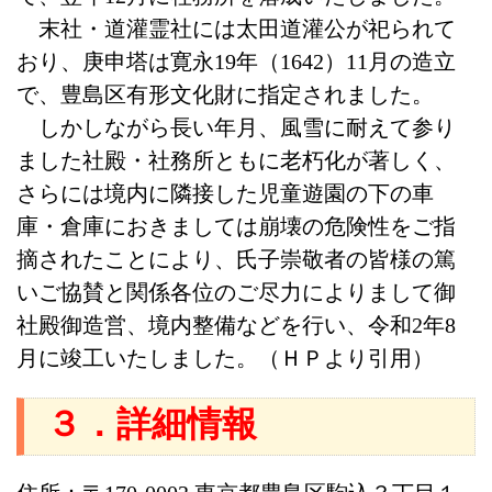
末社・道灌霊社には太田道灌公が祀られて
おり、庚申塔は寛永19年（1642）11月の造立
で、豊島区有形文化財に指定されました。
しかしながら長い年月、風雪に耐えて参り
ました社殿・社務所ともに老朽化が著しく、
さらには境内に隣接した児童遊園の下の車
庫・倉庫におきましては崩壊の危険性をご指
摘されたことにより、氏子崇敬者の皆様の篤
いご協賛と関係各位のご尽力によりまして御
社殿御造営、境内整備などを行い、令和2年8
月に竣工いたしました。（ＨＰより引用）
３．詳細情報