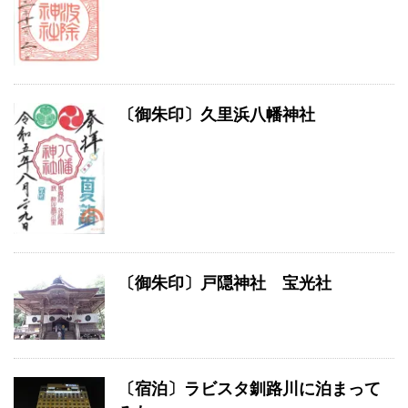
〔御朱印〕久里浜八幡神社
〔御朱印〕戸隠神社 宝光社
〔宿泊〕ラビスタ釧路川に泊まって