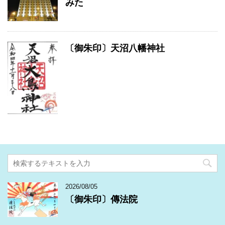
みた
〔御朱印〕天沼八幡神社
2026/08/05
〔御朱印〕傳法院