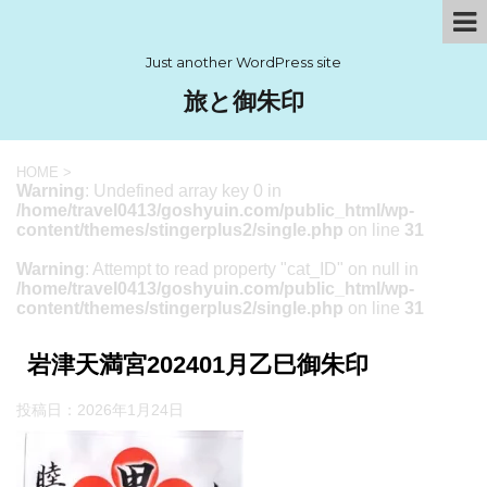
Just another WordPress site
旅と御朱印
HOME
>
Warning
: Undefined array key 0 in
/home/travel0413/goshyuin.com/public_html/wp-
content/themes/stingerplus2/single.php
on line
31
Warning
: Attempt to read property "cat_ID" on null in
/home/travel0413/goshyuin.com/public_html/wp-
content/themes/stingerplus2/single.php
on line
31
岩津天満宮202401月乙巳御朱印
投稿日：
2026年1月24日