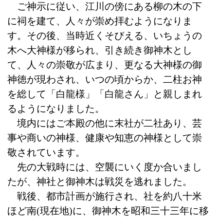
ご神示に従い、江川の傍にある柳の木の下
に祠を建て、人々が崇め拝むようになりま
す。その後、当時近くそびえる、いちょうの
木へ大神様が移られ、引き続き御神木とし
て、人々の崇敬が広まり、更なる大神様の御
神徳が現わされ、いつの頃からか、二柱お神
を総して「白龍様」「白龍さん」と親しまれ
るようになりました。
境内にはご本殿の他に末社が二社あり、芸
事や商いの神様、健康や知恵の神様として崇
敬されています。
先の大戦時には、空襲にいく度か合いまし
たが、神社と御神木は戦災を逃れました。
戦後、都市計画が施行され、社を約八十米
ほど南(現在地)に、御神木を昭和三十三年に移