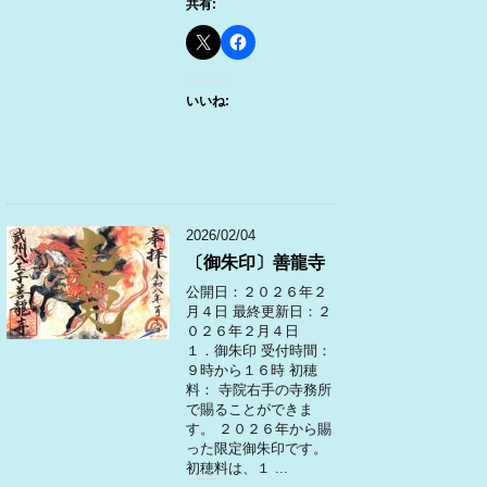
共有:
いいね:
2026/02/04
〔御朱印〕善龍寺
公開日：２０２６年２
月４日 最終更新日：２
０２６年２月４日
１．御朱印 受付時間：
９時から１６時 初穂
料： 寺院右手の寺務所
で賜ることができま
す。 ２０２６年から賜
った限定御朱印です。
初穂料は、１ ...