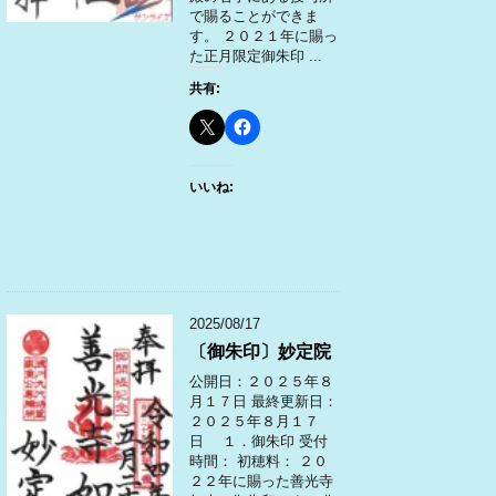
で賜ることができま
す。 ２０２１年に賜っ
た正月限定御朱印 ...
共有:
いいね:
2025/08/17
〔御朱印〕妙定院
公開日：２０２５年８
月１７日 最終更新日：
２０２５年８月１７
日 １．御朱印 受付
時間： 初穂料： ２０
２２年に賜った善光寺