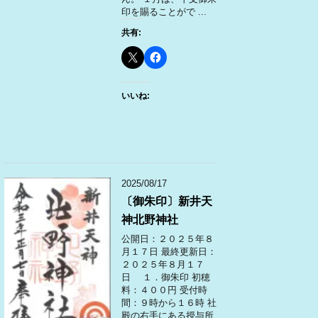
印を賜ることがで ...
共有:
いいね:
2025/08/17
〔御朱印〕新井天
神北野神社
公開日：２０２５年８
月１７日 最終更新日：
２０２５年８月１７
日 １．御朱印 初穂
料：４００円 受付時
間：９時から１６時 社
殿の右手にある授与所