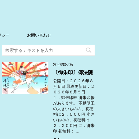
リシー
お問い合わせ
2026/08/05
〔御朱印〕傳法院
公開日：２０２６年８
月５日 最終更新日：２
０２６年８月５日
１．御朱印帳 御朱印帳
があります。 不動明王
の大きいものの、初穂
料は２，５００円 小さ
いものの、初穂料は
２，２００円 ２．御朱
印 初穂料： ...