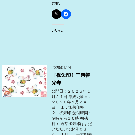
共有:
いいね:
2026/01/24
〔御朱印〕三河善
光寺
公開日：２０２６年１
月２４日 最終更新日：
２０２６年１月２４
日 １．御朱印帳
２．御朱印 受付時間：
９時から１６時 初穂
料： 通常御朱印はまだ
いただいておりませ
ん。 １月は、干支御朱