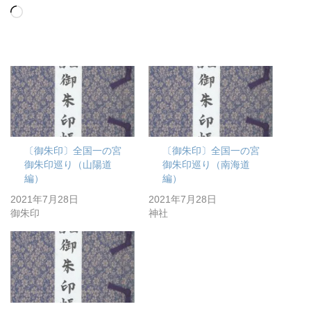
読
み
込
み
中…
〔御朱印〕全国一の宮
〔御朱印〕全国一の宮
御朱印巡り（山陽道
御朱印巡り（南海道
編）
編）
2021年7月28日
2021年7月28日
御朱印
神社