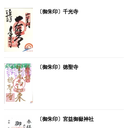
〔御朱印〕千光寺
〔御朱印〕徳聖寺
〔御朱印〕宮益御嶽神社