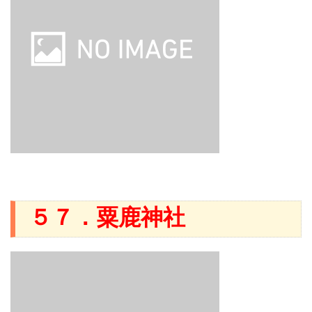
５７．粟鹿神社