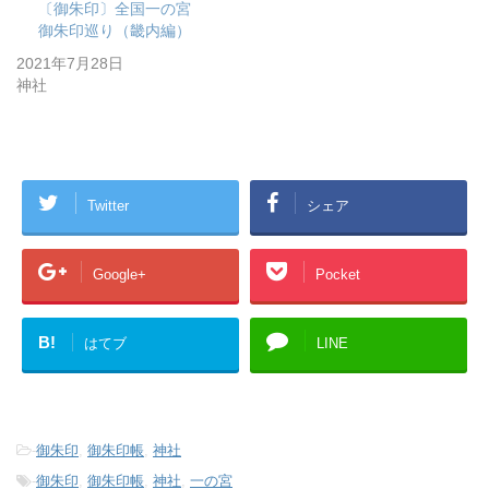
〔御朱印〕全国一の宮
御朱印巡り（畿内編）
2021年7月28日
神社
Twitter
シェア
Google+
Pocket
B!
はてブ
LINE
-
御朱印
,
御朱印帳
,
神社
-
御朱印
,
御朱印帳
,
神社
,
一の宮