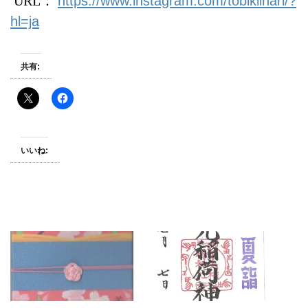
URL：
https://www.instagram.com/tobikiinari/?
hl=ja
共有:
いいね: