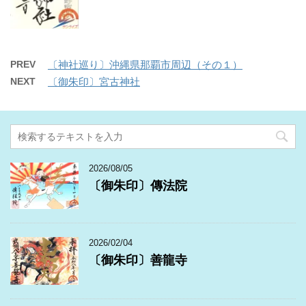
PREV
〔神社巡り〕沖縄県那覇市周辺（その１）
NEXT
〔御朱印〕宮古神社
2026/08/05
〔御朱印〕傳法院
2026/02/04
〔御朱印〕善龍寺