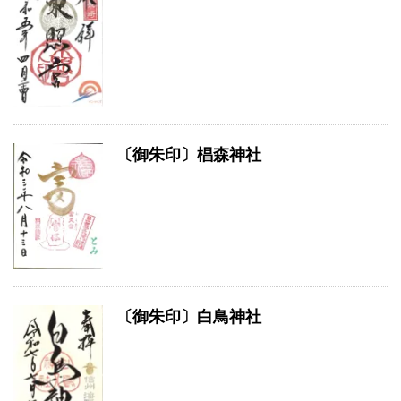
〔御朱印〕椙森神社
〔御朱印〕白鳥神社