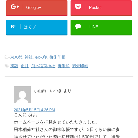
Google+
Pocket
B!
はてブ
LINE
-
東京都
,
神社
,
御朱印
,
御朱印帳
-
初詣
,
正月
,
飛木稲荷神社
,
御朱印
,
御朱印帳
小山内 いつき
より:
2021年5月15日 4:26 PM
こんにちは。
ホームページを拝見させていただきました。
飛木稲荷神社さんの御朱印帳ですが、3日くらい前に参
拝させていただいた際は初穂料は1,500円でして、御朱