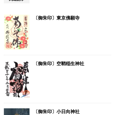
〔御朱印〕東京佛願寺
〔御朱印〕空鞘稲生神社
〔御朱印〕小日向神社