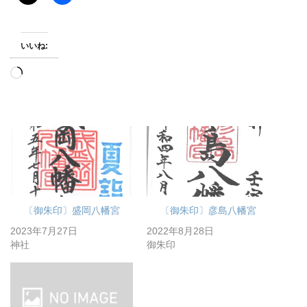
いいね:
読
み
込
み
中…
〔御朱印〕盛岡八幡宮
〔御朱印〕彦島八幡宮
2023年7月27日
2022年8月28日
神社
御朱印