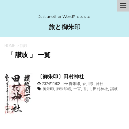
Just another WordPress site
旅と御朱印
HOME
>
讃岐
「 讃岐 」 一覧
〔御朱印〕田村神社
2024/11/02
-
御朱印
,
香川県
,
神社
御朱印
,
御朱印帳
,
一宮
,
香川
,
田村神社
,
讃岐