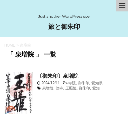
Just another WordPress site
旅と御朱印
HOME
>
泉増院
「 泉増院 」 一覧
〔御朱印〕泉増院
2024/12/11
-
寺院
,
御朱印
,
愛知県
泉増院
,
笠寺
,
玉照姫
,
御朱印
,
愛知