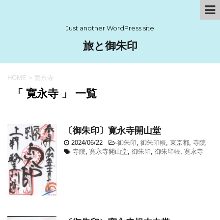
Just another WordPress site
旅と御朱印
HOME
>
寛永寺
「 寛永寺 」 一覧
〔御朱印〕寛永寺開山堂
2024/06/22
-
御朱印
,
御朱印帳
,
東京都
,
寺院
寺院
,
寛永寺開山堂
,
御朱印
,
御朱印帳
,
寛永寺