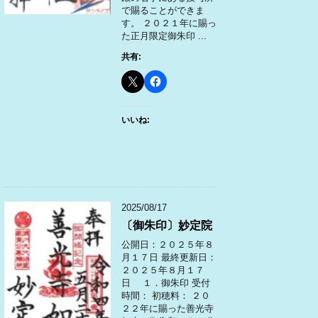
で賜ることができま
す。 ２０２１年に賜っ
た正月限定御朱印 ...
共有:
いいね:
2025/08/17
〔御朱印〕妙定院
公開日：２０２５年８
月１７日 最終更新日：
２０２５年８月１７
日 １．御朱印 受付
時間： 初穂料： ２０
２２年に賜った善光寺