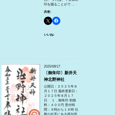
印を賜ることがで ...
共有:
いいね:
2025/08/17
〔御朱印〕新井天
神北野神社
公開日：２０２５年８
月１７日 最終更新日：
２０２５年８月１７
日 １．御朱印 初穂
料：４００円 受付時
間：９時から１６時 社
殿の右手にある授与所