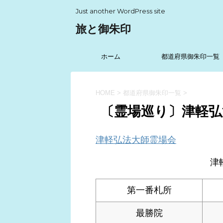
Just another WordPress site
旅と御朱印
ホーム
都道府県御朱印一覧
HOME
>
都道府県御朱印一覧
>
〔霊場巡り〕津軽弘
津軽弘法大師霊場会
津
第一番札所
最勝院