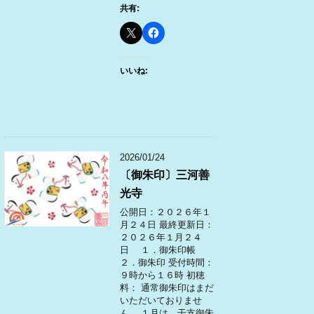
共有:
いいね:
2026/01/24
〔御朱印〕三河善
光寺
公開日：２０２６年１
月２４日 最終更新日：
２０２６年１月２４
日 １．御朱印帳
２．御朱印 受付時間：
９時から１６時 初穂
料： 通常御朱印はまだ
いただいておりませ
ん。 １月は、干支御朱