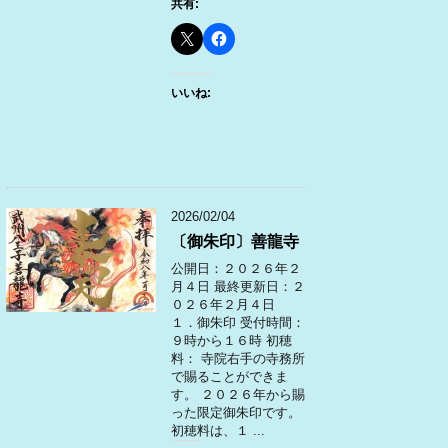
共有:
いいね:
2026/02/04
〔御朱印〕善龍寺
公開日：２０２６年２
月４日 最終更新日：２
０２６年２月４日
１．御朱印 受付時間：
９時から１６時 初穂
料： 寺院右手の寺務所
で賜ることができま
す。 ２０２６年から賜
った限定御朱印です。
初穂料は、１ ...