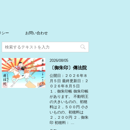
リシー
お問い合わせ
2026/08/05
〔御朱印〕傳法院
公開日：２０２６年８
月５日 最終更新日：２
０２６年８月５日
１．御朱印帳 御朱印帳
があります。 不動明王
の大きいものの、初穂
料は２，５００円 小さ
いものの、初穂料は
２，２００円 ２．御朱
印 初穂料： ...