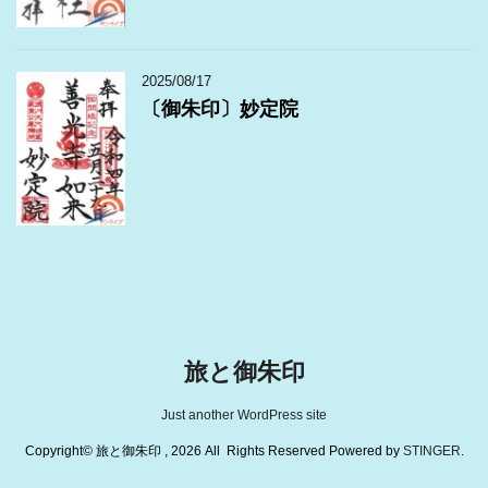
2025/08/17
〔御朱印〕妙定院
旅と御朱印
Just another WordPress site
Copyright© 旅と御朱印 , 2026 All Rights Reserved Powered by
STINGER
.